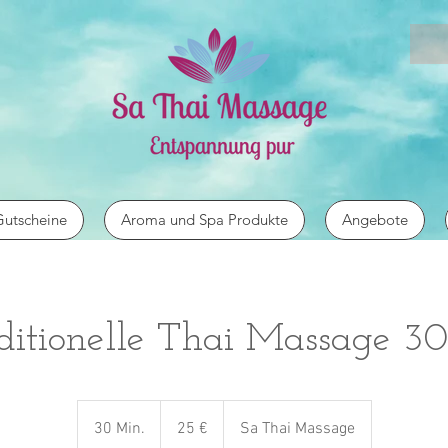
utscheine
Aroma und Spa Produkte
Angebote
ditionelle Thai Massage 3
25
Euro
30 Min.
3
25 €
Sa Thai Massage