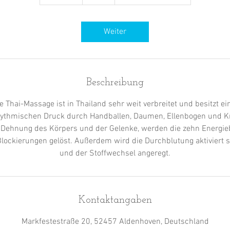
0
M
i
Weiter
n
.
Beschreibung
lle Thai-Massage ist in Thailand sehr weit verbreitet und besitzt e
rhythmischen Druck durch Handballen, Daumen, Ellenbogen und K
n Dehnung des Körpers und der Gelenke, werden die zehn Energi
Blockierungen gelöst. Außerdem wird die Durchblutung aktiviert s
und der Stoffwechsel angeregt.
Kontaktangaben
Markfestestraße 20, 52457 Aldenhoven, Deutschland