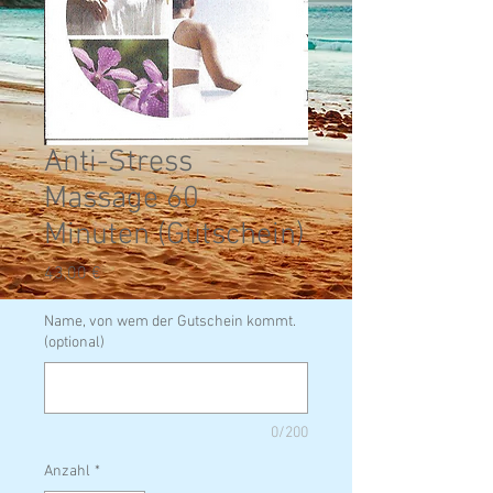
Anti-Stress
Massage 60
Minuten (Gutschein)
Preis
43,00 €
Name, von wem der Gutschein kommt.
(optional)
0/200
Anzahl
*