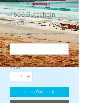
150€ Gutschein
Preis
150,00 €
Name, von wem der Gutschein kommt.
(optional)
0/10
Anzahl
*
In den Warenkorb
Sofortkauf